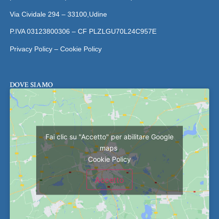
Via Cividale 294 – 33100,Udine
P.IVA 03123800306 – CF PLZLGU70L24C957E
Privacy Policy – Cookie Policy
DOVE SIAMO
Fai clic su "Accetto" per abilitare Google
maps
Cookie Policy
Accetto