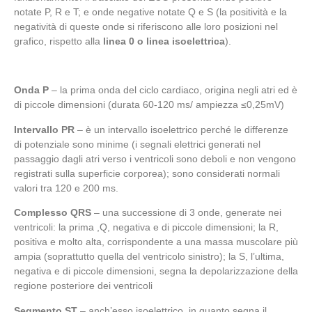
notate P, R e T; e onde negative notate Q e S (la positività e la
negatività di queste onde si riferiscono alle loro posizioni nel
grafico, rispetto alla
linea 0 o linea isoelettrica
).
Onda P
– la prima onda del ciclo cardiaco, origina negli atri ed è
di piccole dimensioni (durata 60-120 ms/ ampiezza ≤0,25mV)
Intervallo PR
– è un intervallo isoelettrico perché le differenze
di potenziale sono minime (i segnali elettrici generati nel
passaggio dagli atri verso i ventricoli sono deboli e non vengono
registrati sulla superficie corporea); sono considerati normali
valori tra 120 e 200 ms.
Complesso QRS
– una successione di 3 onde, generate nei
ventricoli: la prima ,Q, negativa e di piccole dimensioni; la R,
positiva e molto alta, corrispondente a una massa muscolare più
ampia (soprattutto quella del ventricolo sinistro); la S, l’ultima,
negativa e di piccole dimensioni, segna la depolarizzazione della
regione posteriore dei ventricoli
Segmento ST
– anch’esso isoelettrico, in quanto segna il