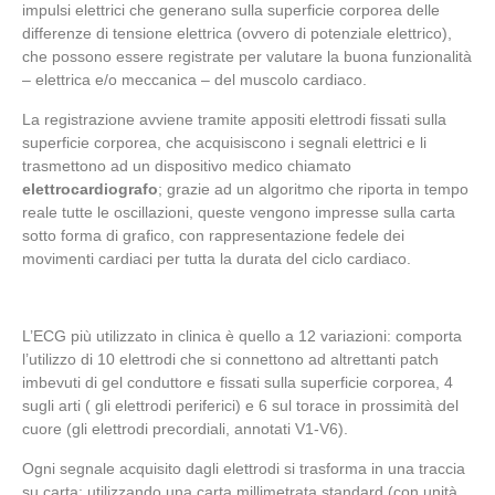
impulsi elettrici che generano sulla superficie corporea delle
differenze di tensione elettrica (ovvero di potenziale elettrico),
che possono essere registrate per valutare la buona funzionalità
– elettrica e/o meccanica – del muscolo cardiaco.
La registrazione avviene tramite appositi elettrodi fissati sulla
superficie corporea, che acquisiscono i segnali elettrici e li
trasmettono ad un dispositivo medico chiamato
elettrocardiografo
; grazie ad un algoritmo che riporta in tempo
reale tutte le oscillazioni, queste vengono impresse sulla carta
sotto forma di grafico, con rappresentazione fedele dei
movimenti cardiaci per tutta la durata del ciclo cardiaco.
L’ECG più utilizzato in clinica è quello a 12 variazioni: comporta
l’utilizzo di 10 elettrodi che si connettono ad altrettanti patch
imbevuti di gel conduttore e fissati sulla superficie corporea, 4
sugli arti ( gli elettrodi periferici) e 6 sul torace in prossimità del
cuore (gli elettrodi precordiali, annotati V1-V6).
Ogni segnale acquisito dagli elettrodi si trasforma in una traccia
su carta: utilizzando una carta millimetrata standard (con unità